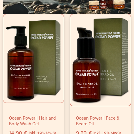
Ocean Power | Hair and
Ocean Power | Face &
Body Wash Gel
Beard Oil
14,90
€
9,90
€
inkl. 19% MwSt.
inkl. 19% MwSt.