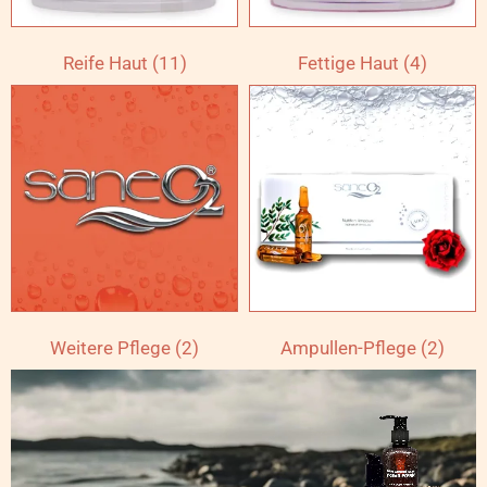
Reife Haut
(11)
Fettige Haut
(4)
Weitere Pflege
(2)
Ampullen-Pflege
(2)