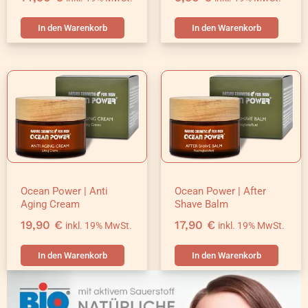
In den Warenkorb
In den Warenkorb
Ocean Power | Anti
Ocean Power | After
Aging Cream
Shave Balm
19,90
€
17,90
€
inkl. 19% MwSt.
inkl. 19% MwSt.
In den Warenkorb
In den Warenkorb