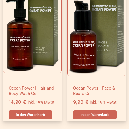
Ocean Power | Hair and
Ocean Power | Face &
Body Wash Gel
Beard Oil
14,90
€
9,90
€
inkl. 19% MwSt.
inkl. 19% MwSt.
In den Warenkorb
In den Warenkorb