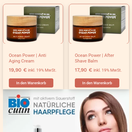
Ocean Power | Anti
Ocean Power | After
Aging Cream
Shave Balm
19,90
€
17,90
€
inkl. 19% MwSt.
inkl. 19% MwSt.
In den Warenkorb
In den Warenkorb